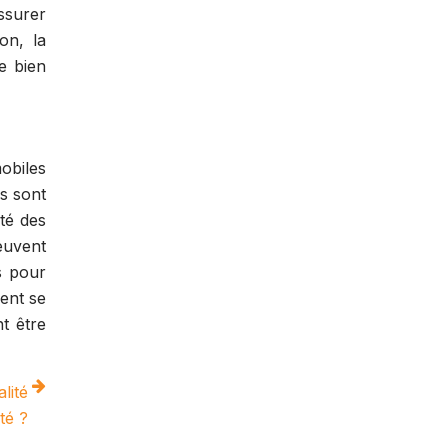
ssurer
ion, la
e bien
obiles
es sont
té des
euvent
s pour
ent se
t être
lité
té ?