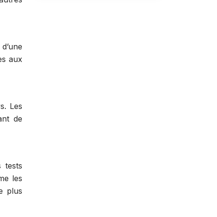
 d’une
es aux
s. Les
ant de
s tests
me les
e plus