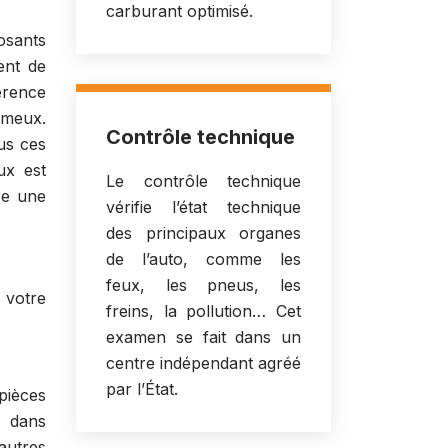
carburant optimisé.
osants
ent de
érence
rumeux.
Contrôle technique
us ces
ux est
Le contrôle technique
re une
vérifie l’état technique
des principaux organes
de l’auto, comme les
feux, les pneus, les
 votre
freins, la pollution… Cet
examen se fait dans un
centre indépendant agréé
par l’État.
pièces
s dans
autres