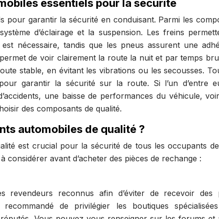
biles essentiels pour la sécurité
s pour garantir la sécurité en conduisant. Parmi les comp
le système d’éclairage et la suspension. Les freins permett
’il est nécessaire, tandis que les pneus assurent une adh
 permet de voir clairement la route la nuit et par temps b
oute stable, en évitant les vibrations ou les secousses. To
our garantir la sécurité sur la route. Si l’un d’entre e
d’accidents, une baisse de performances du véhicule, voi
hoisir des composants de qualité.
s automobiles de qualité ?
ité est crucial pour la sécurité de tous les occupants de
s à considérer avant d’acheter des pièces de rechange :
es revendeurs reconnus afin d’éviter de recevoir des 
t recommandé de privilégier les boutiques spécialisée
ne réputés. Vous pouvez vous renseigner sur les forums et 