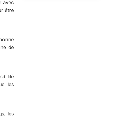
r avec
ur être
 bonne
gne de
ibilité
ue les
gs, les