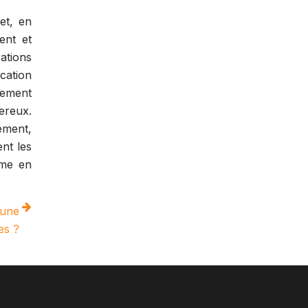
et, en
ent et
ations
cation
rement
gereux.
ement,
nt les
rme en
 une
es ?