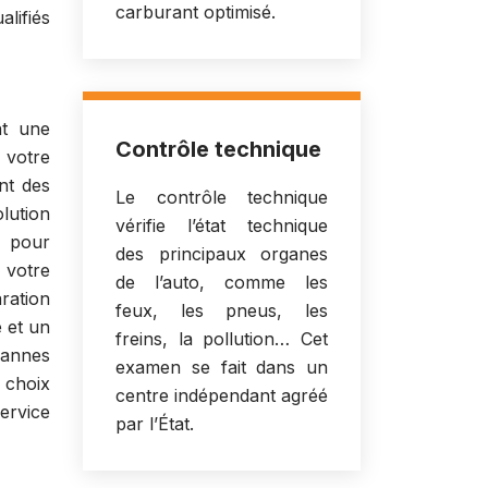
carburant optimisé.
alifiés
nt une
Contrôle technique
 votre
nt des
Le contrôle technique
lution
vérifie l’état technique
s pour
des principaux organes
e votre
de l’auto, comme les
aration
feux, les pneus, les
 et un
freins, la pollution… Cet
pannes
examen se fait dans un
 choix
centre indépendant agréé
ervice
par l’État.