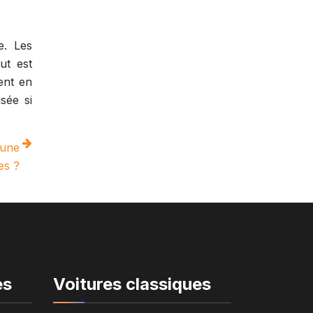
e. Les
ut est
ent en
sée si
 une
es ?
es
Voitures classiques