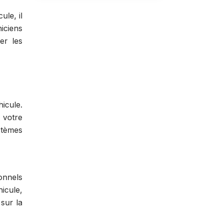
ule, il
iciens
er les
hicule.
 votre
stèmes
onnels
icule,
sur la